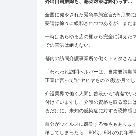
外出自粛解除も、感染対策は終わらず…
全国に発令された緊急事態宣言が5月末
要請は徐々に緩和されつつあるが、まだ
一時はあらゆる店の棚から完全に消えた
での苦労は絶えない。
都内の訪問介護事業所で働くトミタさん
「われわれ訪問ヘルパーは、自粛要請期
正直に言って“ヒヤヒヤもの”の数か月でし
介護業界で働く人間は普段から“清潔でい
付けていますし、介護の資格を取る際に
るだけに、未知の感染症に対する恐怖感
自分がウイルスに感染する怖さもありま
移してしまったら、80代、90代のお年