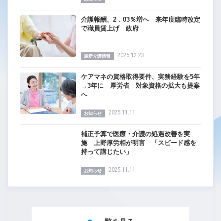
介護報酬、2．03％増へ 来年度臨時改定
で職員賃上げ 政府
2025.12.23
最新介護情報
ケアマネの資格取得要件、実務経験を5年
→3年に 厚労省 対象資格の拡大も提案
へ
2025.11.11
お知らせ
補正予算で医療・介護の処遇改善を実
施 上野厚労相が明言 「スピード感を
持って講じたい」
2025.11.11
お知らせ