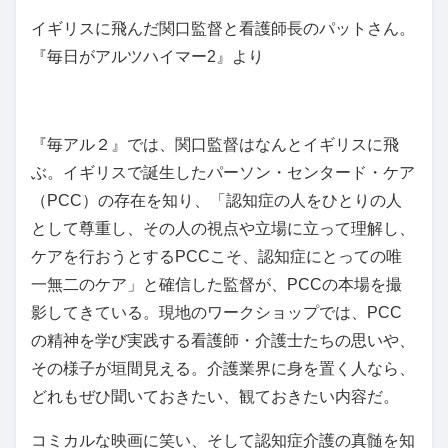
イギリスに飛んだ関口監督と看護師長のパットさん。
『毎日がアルツハイマー2』より
『毎アル２』では、関口監督はなんとイギリスに飛
ぶ。イギリスで誕生したパーソン・センタード・ケア
（PCC）の存在を知り、「認知症の人をひとりの人
として尊重し、その人の視点や立場に立って理解し、
ケアを行おうとするPCCこそ、認知症にとっての唯
一無二のケア」と確信した監督が、PCCの本場を撮
影してきている。現地のワークショップでは、PCC
の精神を学び実践する看護師・介護士たちの思いや、
その様子が垣間見える。介護業界に身を置く人なら、
どれもぜひ聞いておきたい、観ておきたい内容だ。
コミカルな映画に笑い、そして認知症介護の真髄を知