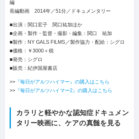
編
長編動画 2014年／51分／ドキュメンタリー
■出演：関口宏子 関口祐加ほか
■企画・製作・監督・撮影・編集：関口 祐加
■製作：NY GALS FILMS／製作協力・配給：シグロ
■価格：￥3000＋税
■発売：シグロ
■販売：紀伊国屋書店
>>
『毎日がアルツハイマー』の購入はこちら
>>
『毎日がアルツハイマー2』の購入はこちら
カラリと軽やかな認知症ドキュメン
タリー映画に、ケアの真髄を見る