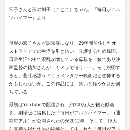
宏子さんと孫の樹子（ことこ）ちゃん。『毎日がアル
ツハイマー』より
母親の宏子さんが認知症になり、29年間居住したオー
ストラリアでの生活を引き払い、介護するため帰国。
日常生活の中で混乱が増している母親を、娘であり映
画監督の祐加さんが、カメラで追う――。そう説明す
ると、悲壮感漂うドキュメンタリー映画だと想像する
かもしれないが、この作品には、笑いと軽やかさが満
ちている。
最初はYouTubeで配信され、約100万人が観た動画
を、劇場版に編集した『毎日がアルツハイマー』（通
称毎アル）が公開されたのが2012年。そして、絶大
な支持を得た作品の続編として生まれた『毎日がアル