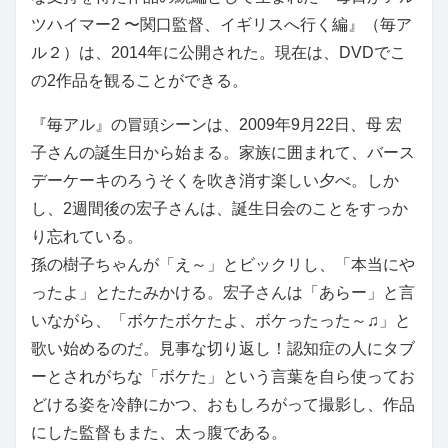
ツハイマー2 〜関口監督、イギリスへ行く編』（毎ア
ル２）は、2014年に公開された。現在は、DVDでこ
の2作品を観ることができる。
『毎アル』の冒頭シーンは、2009年9月22日、母 宏
子さんの誕生日から始まる。家族に囲まれて、バース
デーケーキのろうそくを吹き消す楽しい夕べ。しか
し、2週間後の宏子さんは、誕生日会のことをすっか
り忘れている。
孫の樹子ちゃんが「え～」とビックリし、「本当にや
ったよ」とたたみかける。宏子さんは「あらー」と言
いながら、「ボケたボケたよ、ボケったった～♫」と
歌い始めるのだ。見事な切り返し！認知症の人にタブ
ーとされがちな「ボケた」という言葉を自ら使ってお
どける姿を冷静にかつ、おもしろがって撮影し、作品
にした監督もまた、太っ腹である。