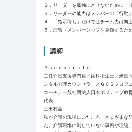
２．リーダーを孤独にさせないために 
３．リーダーの能力はメンバーの「行動
４．「指示待ち」だけではチーム力は向
５．演習（メンバーシップを発揮するた
講師
３ｓｕｎｃｒｅａｔｅ
主任介護支援専門員／歯科衛生士／米国
ンタル心理カウンセラー／ＧＣＳプロフ
コーチ／一般社団法人日本ポジティブ教
代表
三田村薫
私が介護の現場にいたころ、さまざまな
た。介護現場に則していない事例や理論