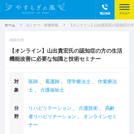
電話相談
ホーム
セミナー・研修情報
【オンライン】山出貴宏氏の認知症の方
2020.9.29
【オンライン】山出貴宏氏の認知症の方の生活
機能改善に必要な知識と技術セミナー
対
医師
、
看護師
、
理学療法士
、
作業療法
象
士
、
介護福祉士
分
リハビリテーション
、
介護技術
、
高齢
野
者リハビリテーション
、
オンラインセミ
ナー