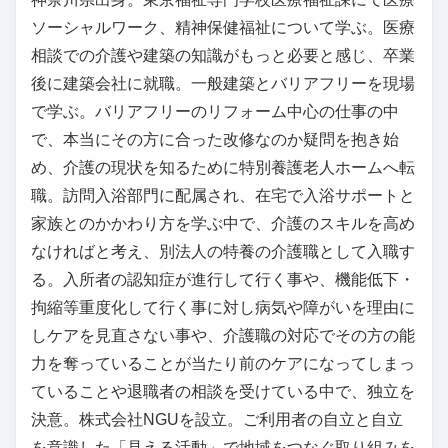
ソーシャルワーク、精神保健福祉について学ぶ。医療
相談での介護や建築の知識がもっと必要と感じ、卒業
後に建築会社に就職。一般建築とバリアフリーを現場
で学ぶ。バリアフリーのリフォーム中心の仕事の中
で、本当にその方に合った改修なのか疑問を抱き始
め、介護の現状を知るために特別養護老人ホームへ転
職。訪問入浴部門に配属され、在宅で入浴サポートと
家族とのかかわり方を学ぶ中で、介護のスキルを高め
なければと考え、別法人の特養の介護職として入職す
る。入所者の認知症が進行して行く事や、機能低下・
拘縮等重度化して行く事に対し病気や障がいを理由に
しケアを見直さない事や、介護職の対応でその方の能
力を奪っていることが当たり前のケアになってしまっ
ていることや退職者の相談を受けている中で、独立を
決意。株式会社NGUを設立。ご利用者の自立と自立
を意識した「見える活動」で地域をつなぐ取り組みを