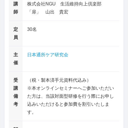
講
株式会社NGU 生活維持向上倶楽部
師
「扉」 山出 貴宏
定
30名
員
主
日本通所ケア研究会
催
受
（税・製本済手元資料代込み）
講
※本オンラインセミナーへご参加いただい
備
た方は、当該対面型研修を行う際にお申し
考
込みいただけると参加費を割引いたしま
す。