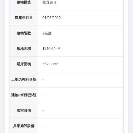
建物構造
鉄骨造り
建築年月日
01/05/2012
建物階数
2階建
敷地面積
1140.64m²
延床面積
552.38m²
土地の権利形態
-
建物の権利形態
-
居室設備
-
共用施設設備
-