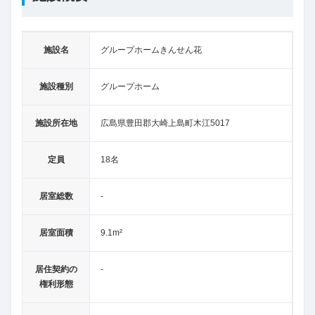
施設名
グループホームきんせん花
施設種別
グループホーム
施設所在地
広島県豊田郡大崎上島町木江5017
定員
18名
居室総数
-
居室面積
9.1m²
居住契約の
-
権利形態