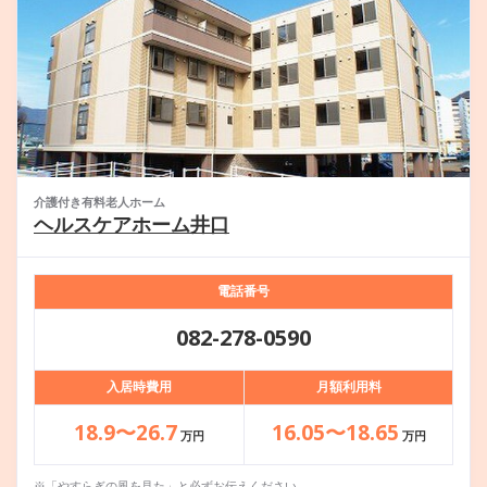
介護付き有料老人ホーム
ヘルスケアホーム井口
電話番号
082-278-0590
入居時費用
月額利用料
18.9〜26.7
16.05〜18.65
万円
万円
※「やすらぎの風を見た」と必ずお伝えください。