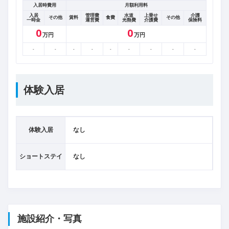
入居時費用
月額利用料
入居
管理費
水道
上乗せ
介護
その他
賃料
食費
その他
一時金
運営費
光熱費
介護費
保険料
0
0
万円
万円
-
-
-
-
-
-
-
-
-
体験入居
体験入居
なし
ショートステイ
なし
施設紹介・写真