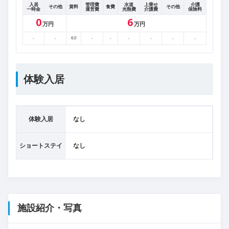
入居
管理費
水道
上乗せ
介護
その他
賃料
食費
その他
一時金
運営費
光熱費
介護費
保険料
0
6
万円
万円
-
-
6.0
-
-
-
-
-
-
体験入居
体験入居
なし
ショートステイ
なし
施設紹介・写真