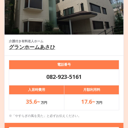
介護付き有料老人ホーム
グランホームあさひ
電話番号
082-923-5161
入居時費用
月額利用料
35.6~
17.6~
万円
万円
※「やすらぎの風を見た」と必ずお伝えください。