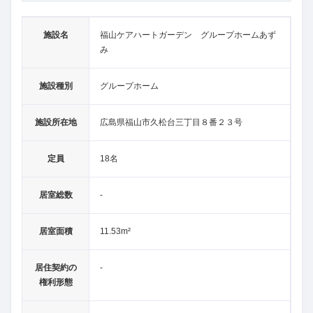
施設名
福山ケアハートガーデン グループホームあず
み
施設種別
グループホーム
施設所在地
広島県福山市久松台三丁目８番２３号
定員
18名
居室総数
-
居室面積
11.53m²
居住契約の
-
権利形態