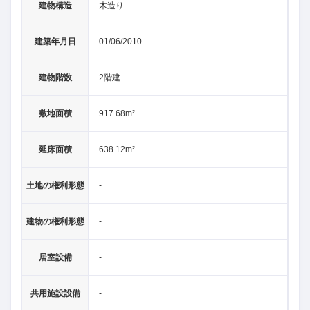
建物構造
木造り
建築年月日
01/06/2010
建物階数
2階建
敷地面積
917.68m²
延床面積
638.12m²
土地の権利形態
-
建物の権利形態
-
居室設備
-
共用施設設備
-