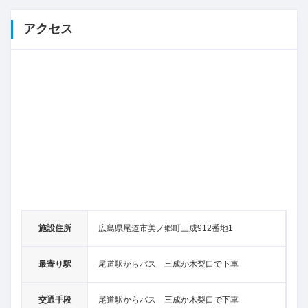
アクセス
施設住所
広島県尾道市美ノ郷町三成912番地1
最寄り駅
尾道駅からバス 三成か木梨口で下車
交通手段
尾道駅からバス 三成か木梨口で下車