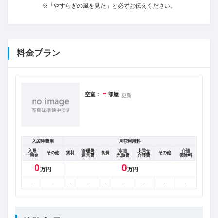
※「やすらぎの風を見た」と必ずお伝えください。
料金プラン
-
空室：
部屋
更新
入居時費用
月額利用料
入居
管理費
水道
上乗せ
介護
その他
賃料
食費
その他
一時金
運営費
光熱費
介護費
保険料
0
0
万円
万円
-
-
-
-
-
-
-
-
-