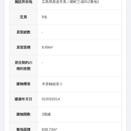
施設所在地
広島県尾道市美ノ郷町三成912番地1
定員
9名
居室総数
-
居室面積
8.69m²
居住契約の
-
権利形態
建物構造
木造軸組造り
建築年月日
01/03/2014
建物階数
2階建
敷地面積
838.73m²