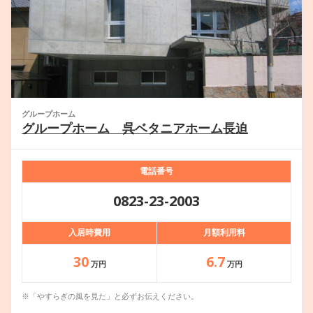
グループホーム
グループホーム 呉ベタニアホーム長迫
電話番号
0823-23-2003
入居時費用
月額利用料
30
6.7
万円
万円
※「やすらぎの風を見た」と必ずお伝えください。