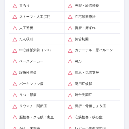
胃ろう
鼻腔・経管栄養
ストーマ・人工肛門
在宅酸素療法
人工透析
褥瘡・床ずれ
たん吸引
気管切開
中心静脈栄養（IVH）
カテーテル・尿バルーン
ペースメーカー
ALS
誤嚥性肺炎
喘息・気管支炎
パーキンソン病
廃用症候群
うつ・鬱病
統合失調症
リウマチ・関節症
骨折・骨粗しょう症
脳梗塞・クモ膜下出血
心筋梗塞・狭心症
がん・末期癌
レビー小体型認知症