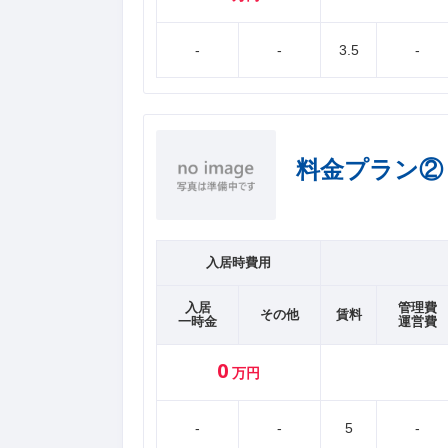
-
-
3.5
-
料金プラン②
入居時費用
入居
管理費
その他
賃料
一時金
運営費
0
万円
-
-
5
-