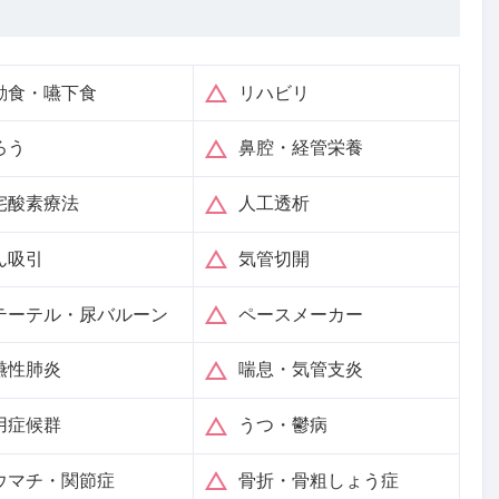
動食・嚥下食
リハビリ
ろう
鼻腔・経管栄養
宅酸素療法
人工透析
ん吸引
気管切開
テーテル・尿バルーン
ペースメーカー
嚥性肺炎
喘息・気管支炎
用症候群
うつ・鬱病
ウマチ・関節症
骨折・骨粗しょう症