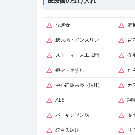
医療面の受け入れ
介護食
流
糖尿病・インスリン
胃
ストーマ・人工肛門
在
褥瘡・床ずれ
た
中心静脈栄養（IVH）
カ
ALS
誤
パーキンソン病
廃
統合失調症
リ