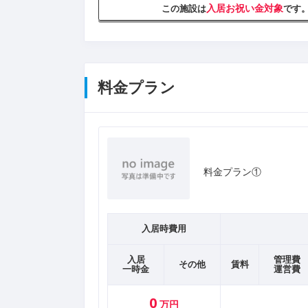
入居お祝い金対象
この施設は
です
料金プラン
料金プラン①
入居時費用
入居
管理費
その他
賃料
一時金
運営費
0
万円