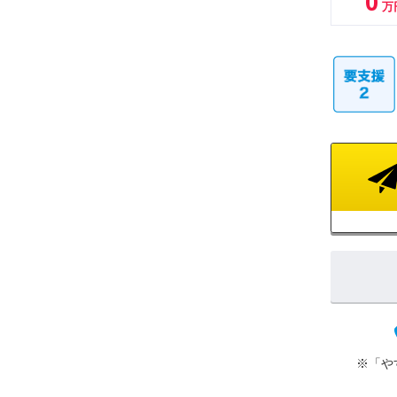
0
万
※「や