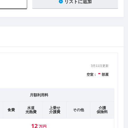
リストに追加
。
3月11日更新
-
空室：
部屋
月額利用料
水道
上乗せ
介護
食費
その他
光熱費
介護費
保険料
12
万円