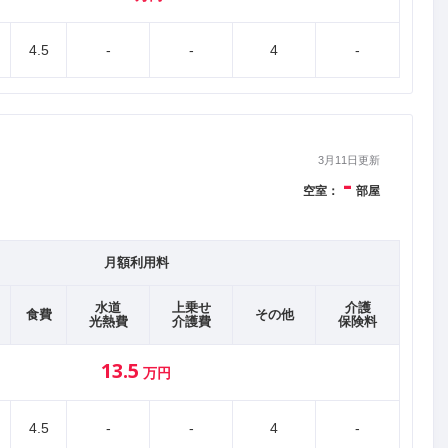
4.5
-
-
4
-
3月11日更新
-
空室：
部屋
月額利用料
水道
上乗せ
介護
食費
その他
光熱費
介護費
保険料
13.5
万円
4.5
-
-
4
-