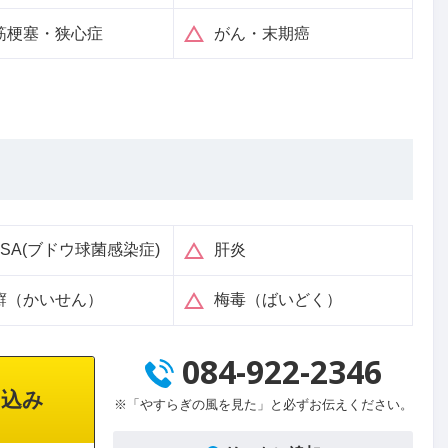
筋梗塞・狭心症
がん・末期癌
RSA(ブドウ球菌感染症)
肝炎
癬（かいせん）
梅毒（ばいどく）
084-922-2346
込み
※「やすらぎの風を見た」と必ずお伝えください。