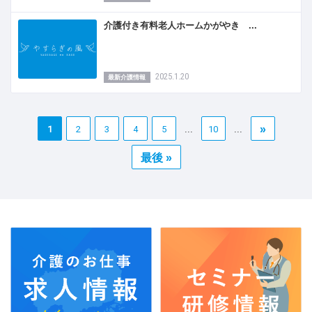
介護付き有料老人ホームかがやき ...
2025.1.20
最新介護情報
»
1
2
3
4
5
10
...
...
最後 »