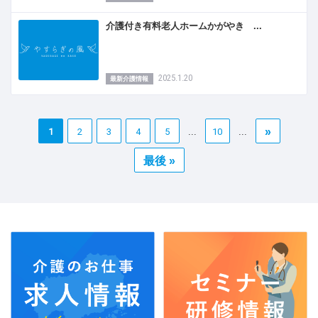
介護付き有料老人ホームかがやき ...
2025.1.20
最新介護情報
»
1
2
3
4
5
10
...
...
最後 »