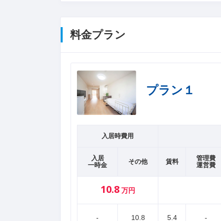
料金プラン
プラン１
入居時費用
入居
管理費
その他
賃料
一時金
運営費
10.8
万円
-
10.8
5.4
-