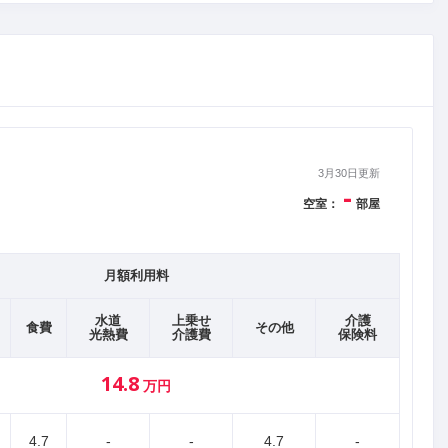
3月30日更新
-
空室：
部屋
月額利用料
水道
上乗せ
介護
食費
その他
光熱費
介護費
保険料
14.8
万円
4.7
-
-
4.7
-