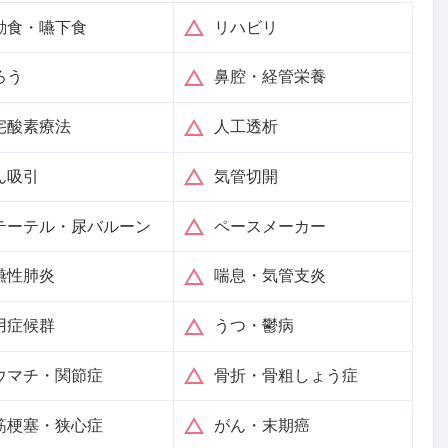
動食・嚥下食
リハビリ
ろう
鼻腔・経管栄養
宅酸素療法
人工透析
ん吸引
気管切開
テーテル・尿バルーン
ペースメーカー
嚥性肺炎
喘息・気管支炎
用症候群
うつ・鬱病
ウマチ・関節症
骨折・骨粗しょう症
筋梗塞・狭心症
がん・末期癌