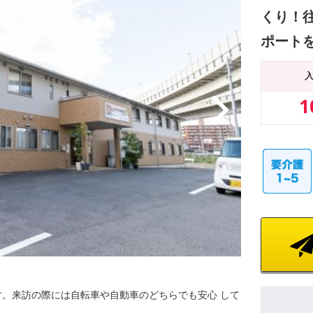
くり！
ポート
1
共有スペース
。来訪の際には自転車や自動車のどちらでも安心 して
談話を自由にお
すので、多くの