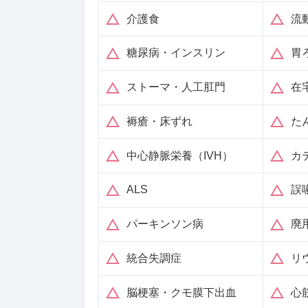
介護食
流
糖尿病・インスリン
胃
ストーマ・人工肛門
在
褥瘡・床ずれ
た
中心静脈栄養（IVH）
カ
ALS
誤
パーキンソン病
廃
統合失調症
リ
脳梗塞・クモ膜下出血
心