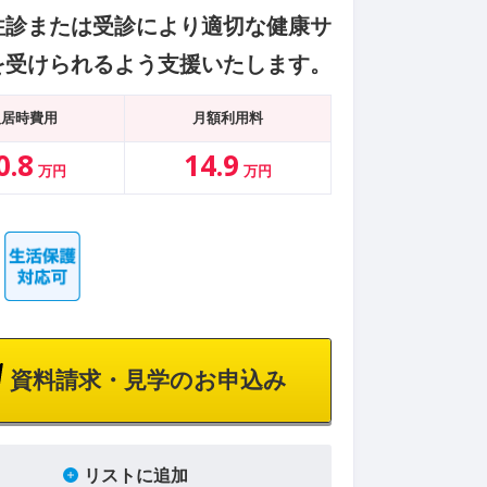
往診または受診により適切な健康サ
を受けられるよう支援いたします。
入居時費用
月額利用料
0.8
14.9
万円
万円
資料請求・見学のお申込み
楽しみいただけるお部屋がございます。大きな窓を備えつけた広い空間
リストに追加
入居者様にご利用いただけます。