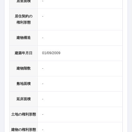
居室面積
-
居住契約の
-
権利形態
建物構造
-
建築年月日
01/09/2009
建物階数
-
敷地面積
-
延床面積
-
土地の権利形態
-
建物の権利形態
-