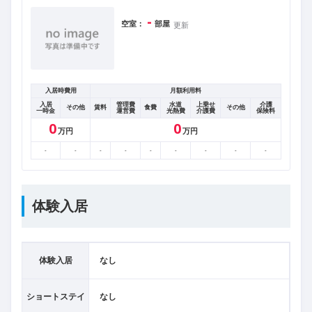
-
空室：
部屋
更新
入居時費用
月額利用料
入居
管理費
水道
上乗せ
介護
その他
賃料
食費
その他
一時金
運営費
光熱費
介護費
保険料
0
0
万円
万円
-
-
-
-
-
-
-
-
-
体験入居
体験入居
なし
ショートステイ
なし