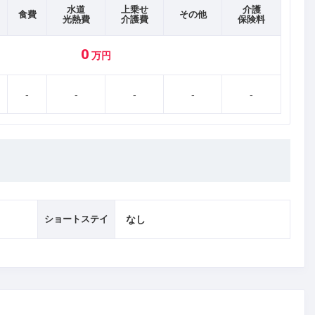
水道
上乗せ
介護
食費
その他
光熱費
介護費
保険料
0
万円
-
-
-
-
-
ショートステイ
なし