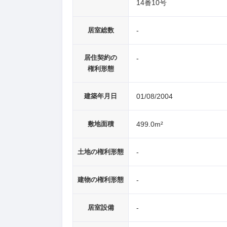
14番10号
居室総数
-
居住契約の
-
権利形態
建築年月日
01/08/2004
敷地面積
499.0m²
土地の権利形態
-
建物の権利形態
-
居室設備
-