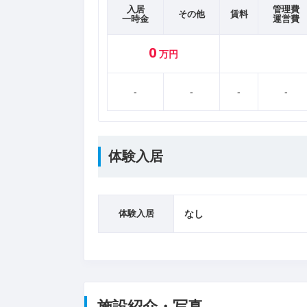
入居
管理費
その他
賃料
一時金
運営費
0
万円
-
-
-
-
体験入居
体験入居
なし
施設紹介・写真