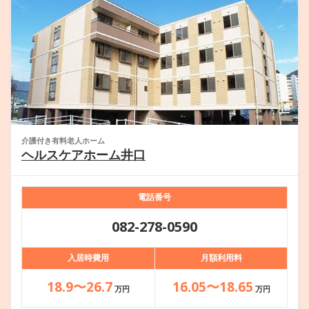
介護付き有料老人ホーム
ヘルスケアホーム井口
電話番号
082-278-0590
入居時費用
月額利用料
18.9〜26.7
16.05〜18.65
万円
万円