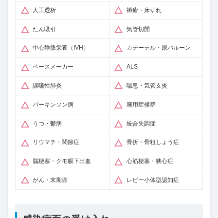
人工透析
褥瘡・床ずれ
たん吸引
気管切開
中心静脈栄養（IVH）
カテーテル・尿バルーン
ペースメーカー
ALS
誤嚥性肺炎
喘息・気管支炎
パーキンソン病
廃用症候群
うつ・鬱病
統合失調症
リウマチ・関節症
骨折・骨粗しょう症
脳梗塞・クモ膜下出血
心筋梗塞・狭心症
がん・末期癌
レビー小体型認知症