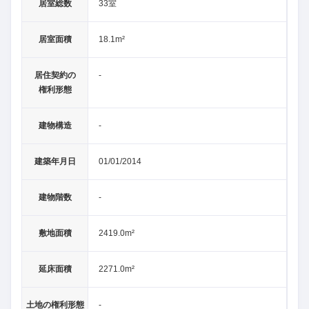
居室総数
33室
居室面積
18.1m²
居住契約の
-
権利形態
建物構造
-
建築年月日
01/01/2014
建物階数
-
敷地面積
2419.0m²
延床面積
2271.0m²
土地の権利形態
-