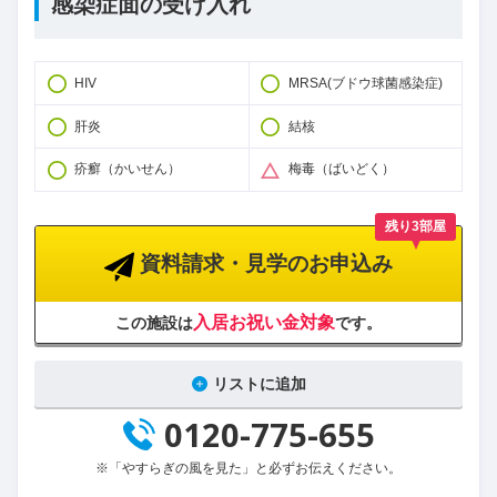
感染症面の受け入れ
HIV
MRSA(ブドウ球菌感染症)
肝炎
結核
疥癬（かいせん）
梅毒（ばいどく）
残り3部屋
資料請求・見学のお申込み
入居お祝い金対象
この施設は
です。
リストに追加
0120-775-655
※「やすらぎの風を見た」と必ずお伝えください。