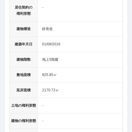
居住契約の
-
権利形態
建物構造
鉄骨造
建築年月日
01/08/2016
建物階数
地上5階建
敷地面積
925.85㎡
延床面積
2170.72㎡
土地の権利形態
-
建物の権利形態
-