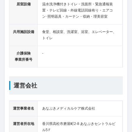
居室設備
温水洗浄機付きトイレ・洗面所・緊急通報装
置・テレビ回線・外線電話回線有り・エアコ
ン･照明器具・カーテン・収納・理美容室
共用施設設備
食堂、相談室、洗濯室、浴室、エレベーター、
トイレ
介護保険
-
事業所番号
運営会社
運営事業者名
あなぶきメディカルケア株式会社
運営者所在地
香川県高松市磨屋町2-8 あなぶきセントラルビ
ル5Ｆ