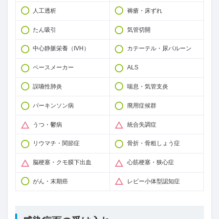
人工透析
褥瘡・床ずれ
たん吸引
気管切開
中心静脈栄養（IVH）
カテーテル・尿バルーン
ペースメーカー
ALS
誤嚥性肺炎
喘息・気管支炎
パーキンソン病
廃用症候群
うつ・鬱病
統合失調症
リウマチ・関節症
骨折・骨粗しょう症
脳梗塞・クモ膜下出血
心筋梗塞・狭心症
がん・末期癌
レビー小体型認知症