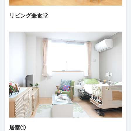
リビング兼食堂
居室①