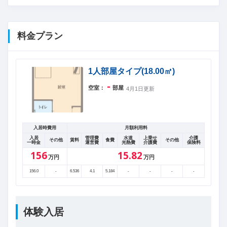
料金プラン
1人部屋タイプ(18.00㎡)
-
空室：
部屋
4月1日更新
入居時費用
月額利用料
入居
管理費
水道
上乗せ
介護
その他
賃料
食費
その他
一時金
運営費
光熱費
介護費
保険料
156
15.82
万円
万円
156.0
-
6.536
4.1
5.184
-
-
-
-
体験入居