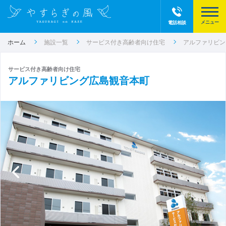
電話相談
ホーム
施設一覧
サービス付き高齢者向け住宅
アルファリビン
サービス付き高齢者向け住宅
アルファリビング広島観音本町