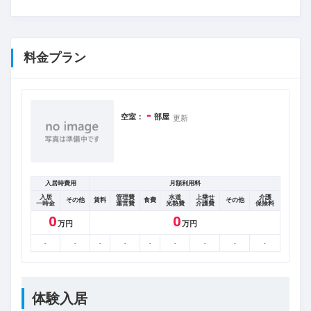
料金プラン
-
空室：
部屋
更新
入居時費用
月額利用料
入居
管理費
水道
上乗せ
介護
その他
賃料
食費
その他
一時金
運営費
光熱費
介護費
保険料
0
0
万円
万円
-
-
-
-
-
-
-
-
-
体験入居