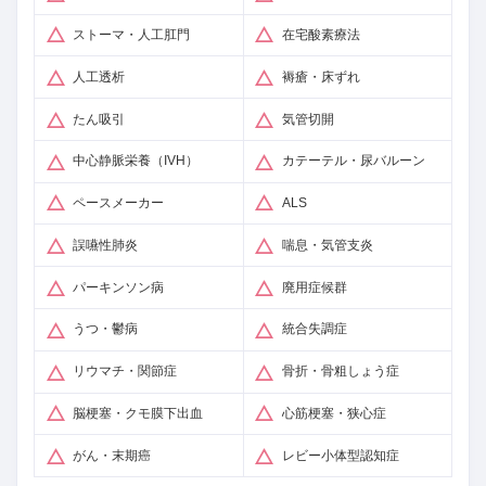
ストーマ・人工肛門
在宅酸素療法
人工透析
褥瘡・床ずれ
たん吸引
気管切開
中心静脈栄養（IVH）
カテーテル・尿バルーン
ペースメーカー
ALS
誤嚥性肺炎
喘息・気管支炎
パーキンソン病
廃用症候群
うつ・鬱病
統合失調症
リウマチ・関節症
骨折・骨粗しょう症
脳梗塞・クモ膜下出血
心筋梗塞・狭心症
がん・末期癌
レビー小体型認知症