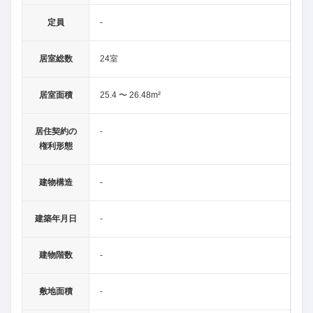
定員
-
居室総数
24室
居室面積
25.4 〜 26.48m²
居住契約の
-
権利形態
建物構造
-
建築年月日
-
建物階数
-
敷地面積
-