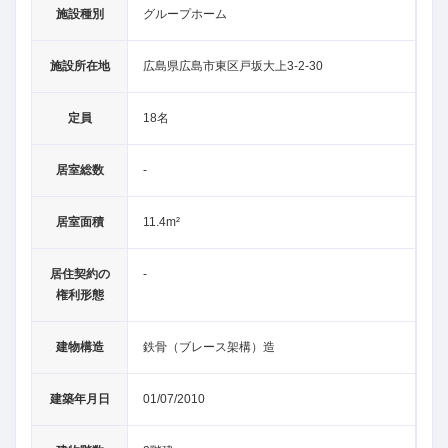
施設種別
グループホーム
施設所在地
広島県広島市東区戸坂大上3-2-30
定員
18名
居室総数
-
居室面積
11.4m²
居住契約の
-
権利形態
建物構造
鉄骨（ブレース架構）造
建築年月日
01/07/2010