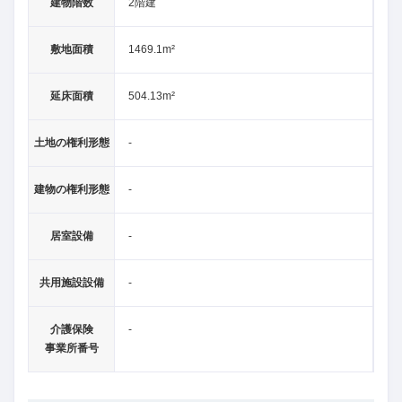
建物階数
2階建
敷地面積
1469.1m²
延床面積
504.13m²
土地の権利形態
-
建物の権利形態
-
居室設備
-
共用施設設備
-
介護保険
-
事業所番号