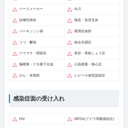
ペースメーカー
ALS
誤嚥性肺炎
喘息・気管支炎
パーキンソン病
廃用症候群
うつ・鬱病
統合失調症
リウマチ・関節症
骨折・骨粗しょう症
脳梗塞・クモ膜下出血
心筋梗塞・狭心症
がん・末期癌
レビー小体型認知症
感染症面の受け入れ
HIV
MRSA(ブドウ球菌感染症)