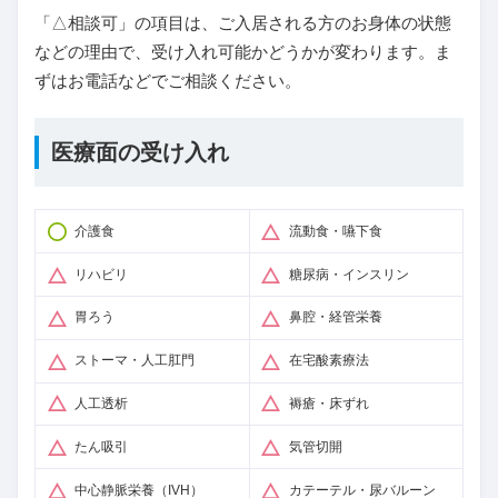
「△相談可」の項目は、ご入居される方のお身体の状態
などの理由で、受け入れ可能かどうかが変わります。ま
ずはお電話などでご相談ください。
医療面の受け入れ
介護食
流動食・嚥下食
リハビリ
糖尿病・インスリン
胃ろう
鼻腔・経管栄養
ストーマ・人工肛門
在宅酸素療法
人工透析
褥瘡・床ずれ
たん吸引
気管切開
中心静脈栄養（IVH）
カテーテル・尿バルーン