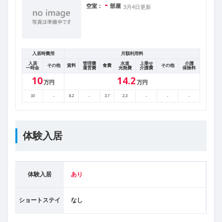
-
空室：
部屋
3月4日更新
入居時費用
月額利用料
入居
管理費
水道
上乗せ
介護
その他
賃料
食費
その他
一時金
運営費
光熱費
介護費
保険料
10
14.2
万円
万円
10
-
8.2
-
3.7
2.3
-
-
-
体験入居
体験入居
あり
ショートステイ
なし