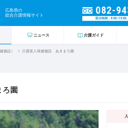
082-94
広島県の
総合介護情報サイト
9:00~19:00
受付時間 :
ニュース
介護ガイド
健施設）
介護老人保健施設 あきまろ園
まろ園