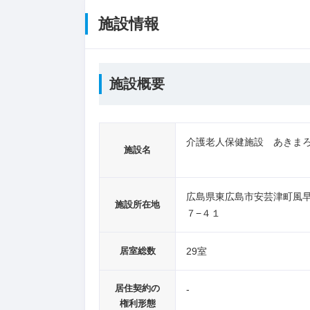
施設情報
施設概要
介護老人保健施設 あきま
施設名
広島県東広島市安芸津町風
施設所在地
７−４１
居室総数
29室
居住契約の
-
権利形態