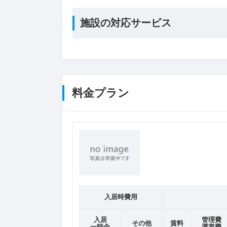
施設の対応サービス
料金プラン
入居時費用
入居
管理費
その他
賃料
一時金
運営費