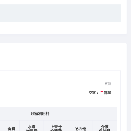
更新
-
空室：
部屋
月額利用料
水道
上乗せ
介護
食費
その他
光熱費
介護費
保険料