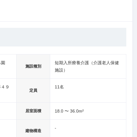
ろ園
短期入所療養介護（介護老人保健
施設種別
施設）
早４９
11名
定員
居室面積
18.0 〜 36.0m²
-
建物構造