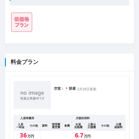
料金プラン
-
空室：
部屋
2月26日更新
入居時費用
月額利用料
入居
管理費
水道
上乗せ
介護
その他
賃料
食費
その他
一時金
運営費
光熱費
介護費
保険料
36
6.7
万円
万円