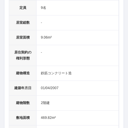
定員
9名
居室総数
-
居室面積
9.06m²
居住契約の
-
権利形態
建物構造
鉄筋コンクリート造
建築年月日
01/04/2007
建物階数
2階建
敷地面積
469.82m²