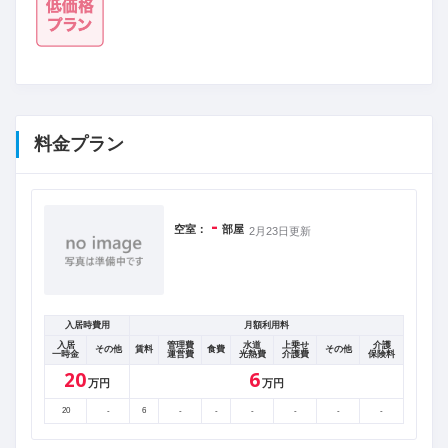
料金プラン
-
空室：
部屋
2月23日更新
入居時費用
月額利用料
入居
管理費
水道
上乗せ
介護
その他
賃料
食費
その他
一時金
運営費
光熱費
介護費
保険料
20
6
万円
万円
20
-
6
-
-
-
-
-
-