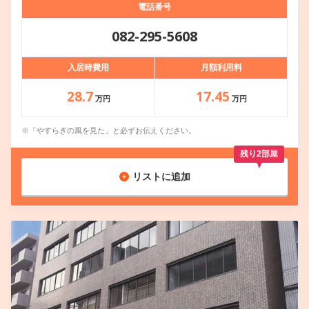
電話番号
082-295-5608
入居時費用
月額利用料
28.7
17.45
万円
万円
※「やすらぎの風を見た」と必ずお伝えください。
残り2部屋
リストに追加