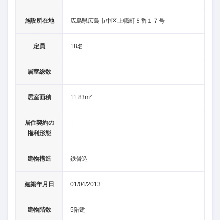
施設所在地
広島県広島市中区上幟町５番１７号
定員
18名
居室総数
-
居室面積
11.83m²
居住契約の
-
権利形態
建物構造
鉄骨造
建築年月日
01/04/2013
建物階数
5階建