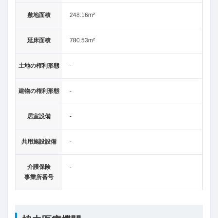
敷地面積
248.16m²
延床面積
780.53m²
土地の権利形態
-
建物の権利形態
-
居室設備
-
共用施設設備
-
介護保険
-
事業所番号