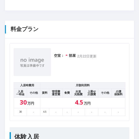
料金プラン
-
空室：
部屋
2月22日更新
入居時費用
月額利用料
入居
管理費
水道
上乗せ
介護
その他
賃料
食費
その他
一時金
運営費
光熱費
介護費
保険料
30
4.5
万円
万円
30
-
4.5
-
-
-
-
-
-
体験入居