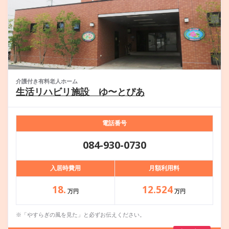
介護付き有料老人ホーム
生活リハビリ施設 ゆ〜とぴあ
電話番号
084-930-0730
入居時費用
月額利用料
18.
12.524
万円
万円
※「やすらぎの風を見た」と必ずお伝えください。