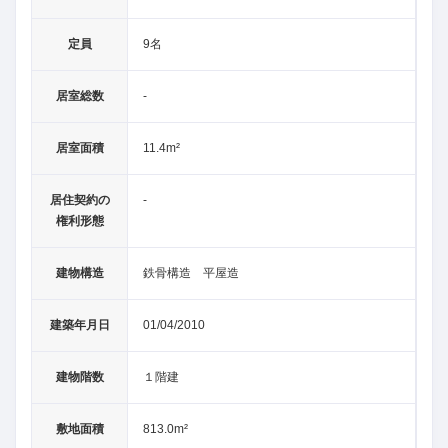
定員
9名
居室総数
-
居室面積
11.4m²
居住契約の
-
権利形態
建物構造
鉄骨構造 平屋造
建築年月日
01/04/2010
建物階数
１階建
敷地面積
813.0m²