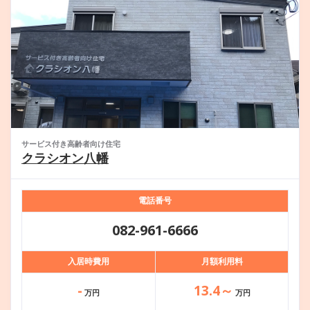
サービス付き高齢者向け住宅
クラシオン八幡
電話番号
082-961-6666
入居時費用
月額利用料
-
13.4～
万円
万円