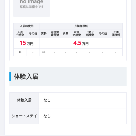
入居時費用
月額利用料
入居
管理費
水道
上乗せ
介護
その他
賃料
食費
その他
一時金
運営費
光熱費
介護費
保険料
15
4.5
万円
万円
15
-
4.5
-
-
-
-
-
-
体験入居
体験入居
なし
ショートステイ
なし