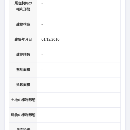
居住契約の
-
権利形態
建物構造
-
建築年月日
01/12/2010
建物階数
-
敷地面積
-
延床面積
-
土地の権利形態
-
建物の権利形態
-
居室設備
-