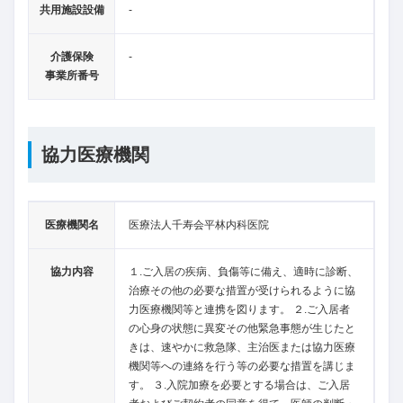
共用施設設備
-
介護保険
-
事業所番号
協力医療機関
医療機関名
医療法人千寿会平林内科医院
協力内容
１.ご入居の疾病、負傷等に備え、適時に診断、
治療その他の必要な措置が受けられるように協
力医療機関等と連携を図ります。 ２.ご入居者
の心身の状態に異変その他緊急事態が生じたと
きは、速やかに救急隊、主治医または協力医療
機関等への連絡を行う等の必要な措置を講じま
す。 ３.入院加療を必要とする場合は、ご入居