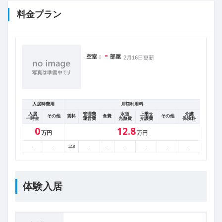
料金プラン
-
空室：
部屋
2月16日更新
入居時費用
月額利用料
入居
管理費
水道
上乗せ
介護
その他
賃料
食費
その他
一時金
運営費
光熱費
介護費
保険料
0
12.8
万円
万円
-
-
12.8
-
-
-
-
-
-
体験入居