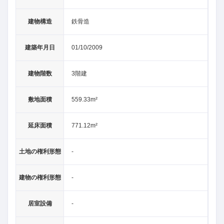
建物構造
鉄骨造
建築年月日
01/10/2009
建物階数
3階建
敷地面積
559.33m²
延床面積
771.12m²
土地の権利形態
-
建物の権利形態
-
居室設備
-