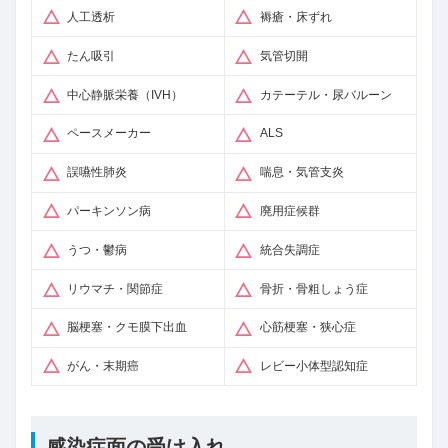
人工透析
褥瘡・床ずれ
たん吸引
気管切開
中心静脈栄養（IVH）
カテーテル・尿バルーン
ペースメーカー
ALS
誤嚥性肺炎
喘息・気管支炎
パーキンソン病
廃用症候群
うつ・鬱病
統合失調症
リウマチ・関節症
骨折・骨粗しょう症
脳梗塞・クモ膜下出血
心筋梗塞・狭心症
がん・末期癌
レビー小体型認知症
感染症面の受け入れ