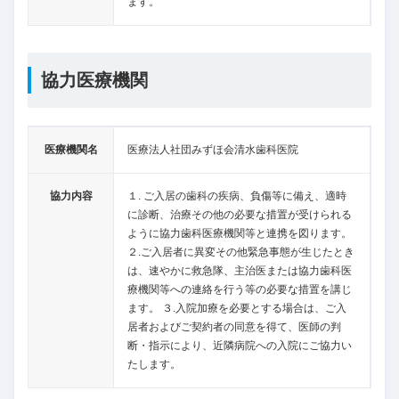
ます。
協力医療機関
医療機関名
医療法人社団みずほ会清水歯科医院
協力内容
１. ご入居の歯科の疾病、負傷等に備え、適時
に診断、治療その他の必要な措置が受けられる
ように協力歯科医療機関等と連携を図ります。
２.ご入居者に異変その他緊急事態が生じたとき
は、速やかに救急隊、主治医または協力歯科医
療機関等への連絡を行う等の必要な措置を講じ
ます。 ３.入院加療を必要とする場合は、ご入
居者およびご契約者の同意を得て、医師の判
断・指示により、近隣病院への入院にご協力い
たします。