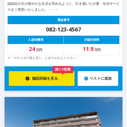
認知症の方が穏やかな生活を営めるように、行き届いた介護・生活サービ
スをご用意いたしました。・・・
電話番号
082-123-4567
入居時費用
月額利用料
24
11.9
万円
万円
※「やすらぎの風を見た」と必ずお伝えください。
残り3部屋
施設詳細を見る
リストに追加