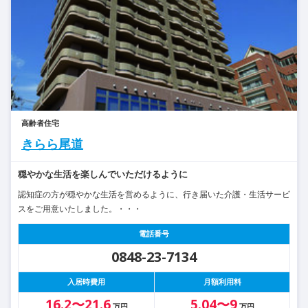
高齢者住宅
きらら尾道
穏やかな生活を楽しんでいただけるように
認知症の方が穏やかな生活を営めるように、行き届いた介護・生活サービ
スをご用意いたしました。・・・
電話番号
0848-23-7134
入居時費用
月額利用料
16.2〜21.6
5.04〜9
万円
万円